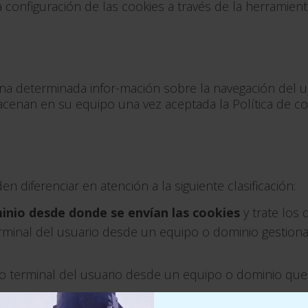
 configuración de las cookies a través de la herramienta
 determinada infor-mación sobre la navegación del usu
macenan en su equipo una vez aceptada la Política de co
diferenciar en atención a la siguiente clasificación:
inio desde donde se envían las cookies
y trate los
erminal del usuario desde un equipo o dominio gestiona
po terminal del usuario desde un equipo o dominio que