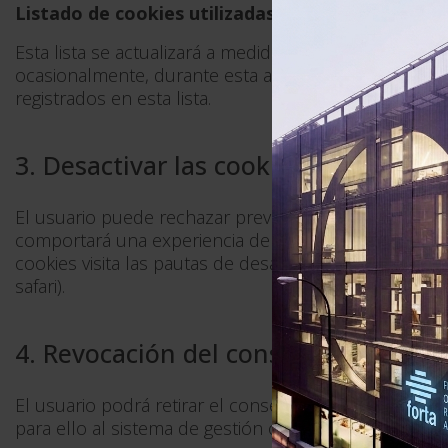
Listado de cookies utilizadas en la página www.f
Esta lista se actualizará a medida que vayan cambiando
ocasionalmente, durante esta actualización puede ser 
registrados en esta lista.
3. Desactivar las cookies
El usuario puede rechazar previamente la posibilidad
comportará una experiencia de navegación menos sati
cookies visita las pautas de desactivación de cookies
safari).
4. Revocación del consentimiento
El usuario podrá retirar el consentimiento previame
para ello al sistema de gestión o configuración de las