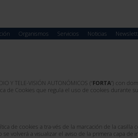
ción
Organismos
Servicios
Noticias
Newslett
IO Y TELE-VISIÓN AUTONÓMICOS (“
FORTA
”) con domi
tica de Cookies que regula el uso de cookies durante s
ítica de cookies a tra-vés de la marcación de la casilla
o se volverá a visualizar el aviso de la primera capa de