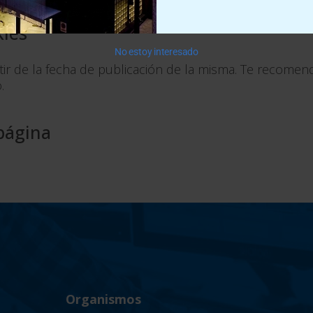
kies
No estoy interesado
rtir de la fecha de publicación de la misma. Te recome
.
 página
Organismos