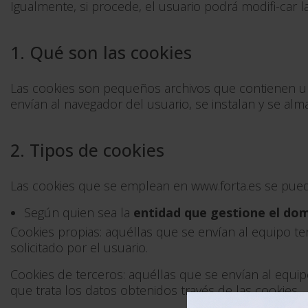
Igualmente, si procede, el usuario podrá modifi-car la
1. Qué son las cookies
Las cookies son pequeños archivos que contienen una
envían al navegador del usuario, se instalan y se al
2. Tipos de cookies
Las cookies que se emplean en www.forta.es se pueden 
Según quien sea la
entidad que gestione el dom
Cookies propias: aquéllas que se envían al equipo t
solicitado por el usuario.
Cookies de terceros: aquéllas que se envían al equi
que trata los datos obtenidos través de las cookies.