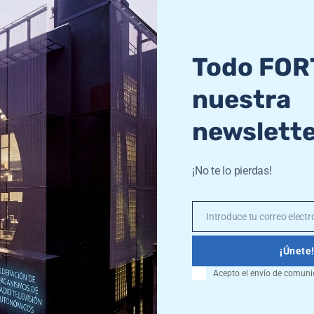
orta.es es el siguiente:
 los servicios ofre-cidos en el sitio web y las cookies u
que la lista no inclu-ya ya una cookie, aunque siempre
Todo FOR
nuestra
newslett
 de que se utilicen las cookies en su equipo mediante 
sfactoria que incluso puede llegar a ser defectuosa. P
¡No te lo pierdas!
 previs-tas para cualquiera de los cuatro navegadores m
Introduce tu correo electró
Email
¡Únete
Acepto el envío de comuni
nte otorgado en cual-quier momento. El usuario podrá 
 cookies.