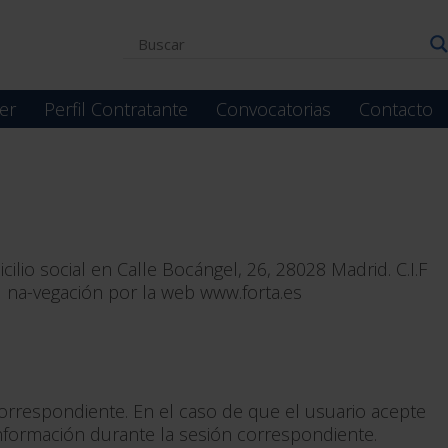
er
Perfil Contratante
Convocatorias
Contacto
cilio social en Calle Bocángel, 26, 28028 Madrid. C.I.F
u na-vegación por la web www.forta.es
 correspondiente. En el caso de que el usuario acepte
 información durante la sesión correspondiente.