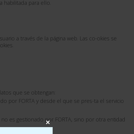
 habilitada para ello.
ario a través de la página web. Las co-okies se
okies.
 datos que se obtengan:
do por FORTA y desde el que se pres-ta el servicio
 no es gestionado por FORTA, sino por otra entidad
Close
this