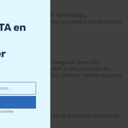
module
tilizadas a tales efectos. Sin embargo,
 se referirá a cookies con propósitos idénticos a los
TA en
er
la configuración de su navegador, pero ello
ara más información sobre la des-activación de
ás usados (firefoxmozilla, chrome, internet explorer,
nico...
!
caciones
revocar el consentimiento de forma fácil accediendo