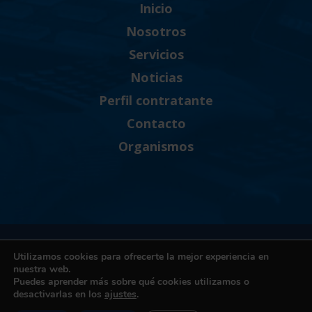
Inicio
Nosotros
Servicios
Noticias
Perfil contratante
Contacto
Organismos
Política de Privacidad
Utilizamos cookies para ofrecerte la mejor experiencia en
Política de cookies
nuestra web.
Puedes aprender más sobre qué cookies utilizamos o
Términos y condiciones de uso
desactivarlas en los
ajustes
.
Canal Ético