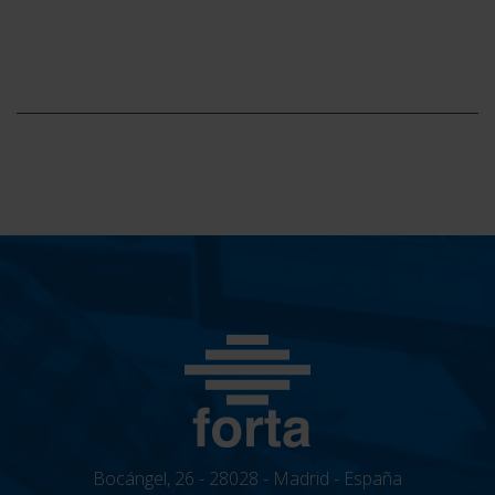
Bocángel, 26 - 28028 - Madrid - España