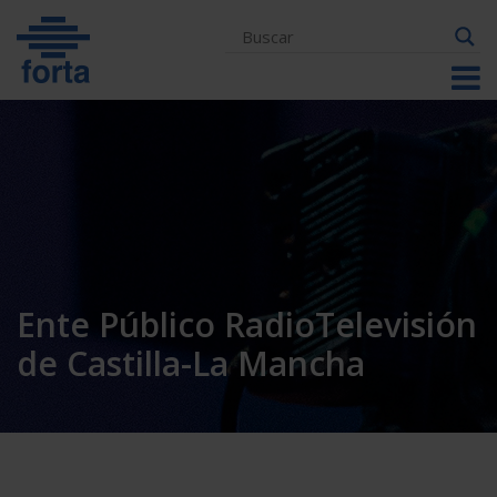
Skip
to
content
Ente Público RadioTelevisión
de Castilla-La Mancha