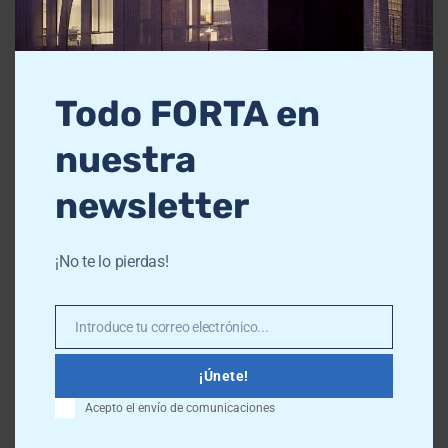
Más info
Todo FORTA en
nuestra
newsletter
Últimas noticias
¡No te lo pierdas!
Más info
Introduce tu correo electrónico...
Email
¡Únete!
Acepto el envío de comunicaciones