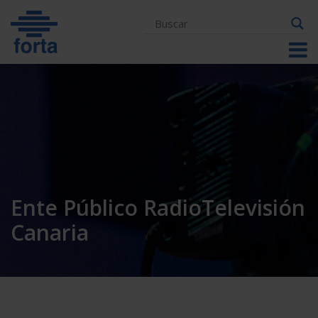
Skip
to
content
Ente Público RadioTelevisión
Canaria