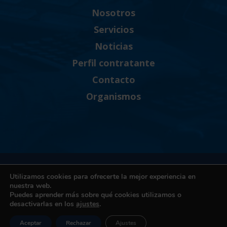
Nosotros
Servicios
Noticias
Perfil contratante
Contacto
Organismos
Política de Privacidad
Utilizamos cookies para ofrecerte la mejor experiencia en
Política de cookies
nuestra web.
Puedes aprender más sobre qué cookies utilizamos o
Términos y condiciones de uso
desactivarlas en los
ajustes
.
Canal Ético
Accesibilidad
Aceptar
Rechazar
Ajustes