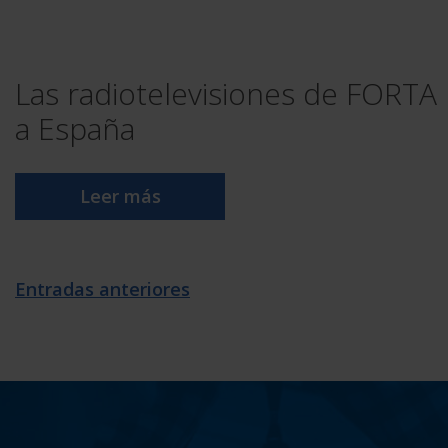
Las radiotelevisiones de FORTA 
a España
Leer más
Navegación
Entradas anteriores
de
entradas