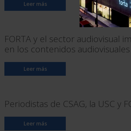
Leer más
FORTA y el sector audiovisual i
en los contenidos audiovisuales
Leer más
Periodistas de CSAG, la USC y F
Leer más