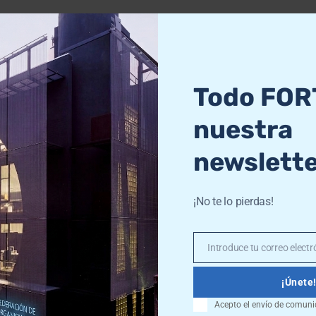
vo talent show musical de Canal 
Todo FOR
í Boleros” ofrecerá cada sábado un gran espectácu
nuestra
newslett
¡No te lo pierdas!
Introduce tu correo electró
Email
¡Únete
Acepto el envío de comuni