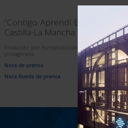
“Contigo Aprendí Boleros”, nue
Castilla-La Mancha
Producido por Europroducciones, “Contigo Aprend
protagonista.
Nota de prensa
Nota Rueda de prensa