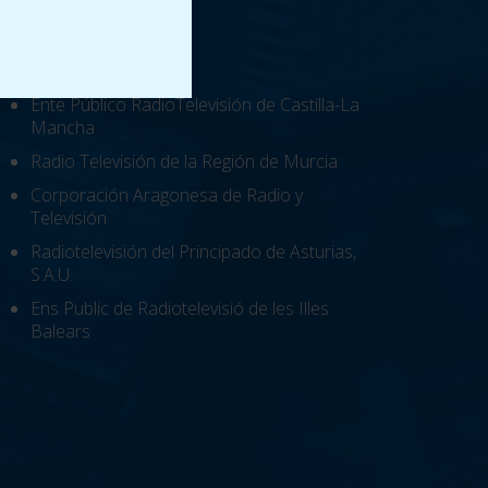
Ente Público RadioTelevisión de Castilla-La
Mancha
Radio Televisión de la Región de Murcia
Corporación Aragonesa de Radio y
Televisión
Radiotelevisión del Principado de Asturias,
S.A.U.
Ens Public de Radiotelevisió de les Illes
Balears