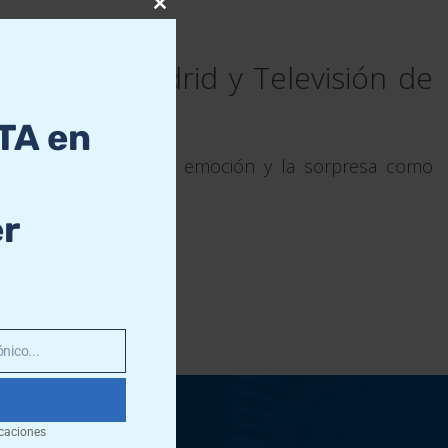
Close
this
module
Sur, Telemadrid y Televisión de
TA en
lo, con la música, la emoción y la sorpresa como
er
nico...
!
caciones