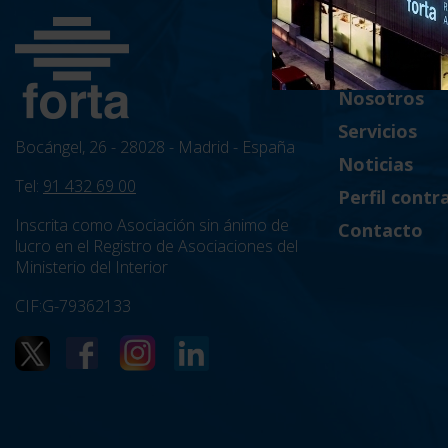
Inicio
Nosotros
Servicios
Bocángel, 26 - 28028 - Madrid - España
Noticias
Tel:
91 432 69 00
Perfil contr
Inscrita como Asociación sin ánimo de
Contacto
lucro en el Registro de Asociaciones del
Ministerio del Interior
CIF:G-79362133