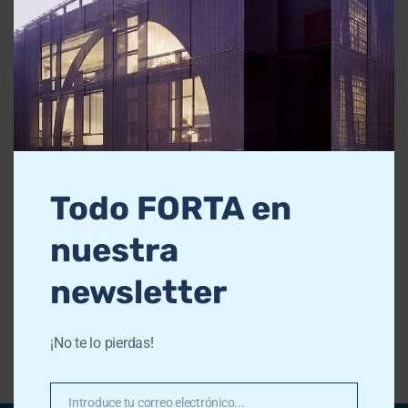
los espacios publicitarios a emitir por RADIO
GALEGA, así como por cualesquiera otras
emisoras de radio titularidad de CRTVG.
Convocatoria del Martes 9 de Julio 2019
Anuncio Convocatoria.
Pliego de Condiciones Técnicas y
Administrativas
Todo FORTA en
Acuerdo de Adjudicación
nuestra
Acuerdo de Formalización
newsletter
¡No te lo pierdas!
Introduce tu correo electrónico...