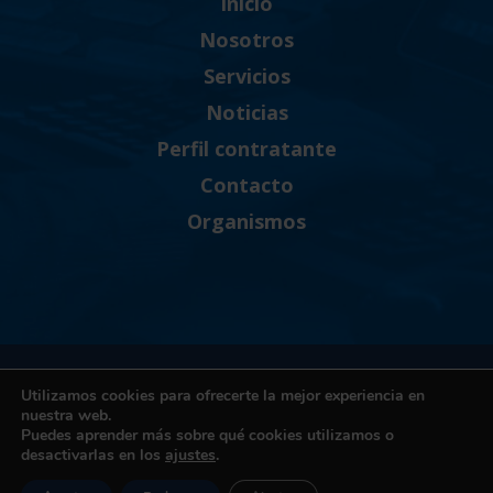
Inicio
Nosotros
Servicios
Noticias
Perfil contratante
Contacto
Organismos
Política de Privacidad
Utilizamos cookies para ofrecerte la mejor experiencia en
Política de cookies
nuestra web.
Puedes aprender más sobre qué cookies utilizamos o
Términos y condiciones de uso
desactivarlas en los
ajustes
.
Canal Ético
Accesibilidad