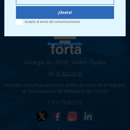
Email
¡Únete!
Acepto el envío de comunicaciones
No estoy interesado
Bocángel, 26 - 28028 - Madrid - España
Tel:
91 432 69 00
Inscrita como Asociación sin ánimo de lucro en el Registro
de Asociaciones del Ministerio del Interior
CIF:G-79362133