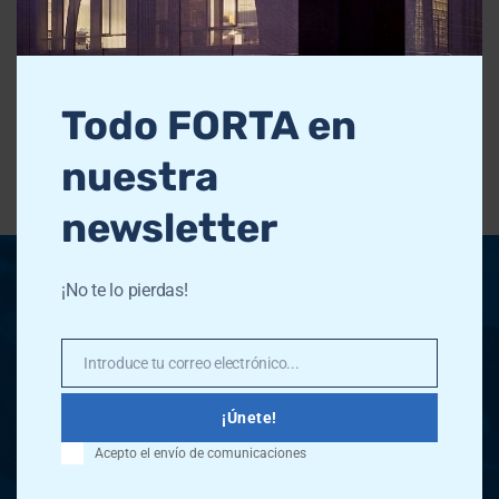
Acuerdo de Adjudicación
Acuerdo de formalización
Todo FORTA en
nuestra
newsletter
¡No te lo pierdas!
Introduce tu correo electrónico...
Email
¡Únete!
Acepto el envío de comunicaciones
Bocángel, 26 - 28028 - Madrid - España