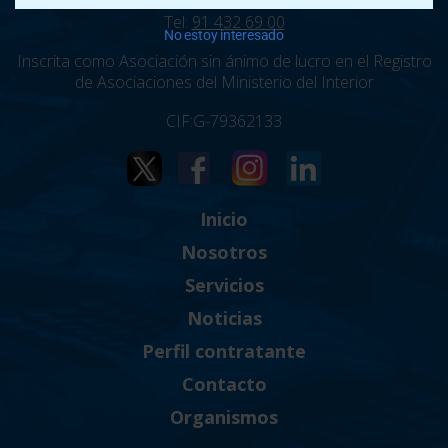
Tel:
91 432 69 00
No estoy interesado
Inscrita como Asociación sin ánimo de lucro en el Registro
de Asociaciones del Ministerio del Interior
CIF:G-79362133
Inicio
Nosotros
Servicios
Noticias
Perfil contratante
Contacto
Organismos