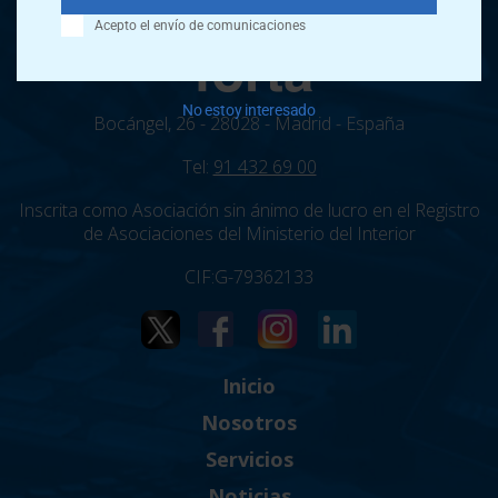
Acepto el envío de comunicaciones
No estoy interesado
Bocángel, 26 - 28028 - Madrid - España
Tel:
91 432 69 00
Inscrita como Asociación sin ánimo de lucro en el Registro
de Asociaciones del Ministerio del Interior
CIF:G-79362133
Inicio
Nosotros
Servicios
Noticias