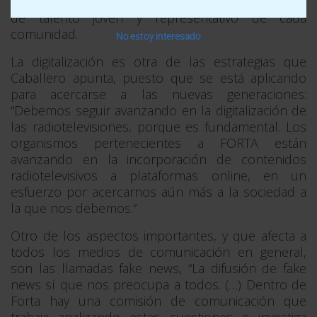
entretenimiento, atendiendo también a la inclusión
de talento joven y representativo de cada
comunidad.
No estoy interesado
La digitalización es otra de las estrategias que
Caballero apunta, puesto que se está aplicando
para acercarse a las nuevas generaciones:
“Debemos seguir avanzando en la digitalización de
las radiotelevisiones, porque es fundamental. Los
organismos pertenecientes a FORTA están
avanzando en la incorporación de contenidos
radiotelevisivos a plataformas online, en un
esfuerzo por acercarnos aún más a la sociedad a
la que nos debemos.”
Otro de los aspectos importantes, y que afecta a
todos los medios de comunicación en general,
son las llamadas fake news, “La difusión de fake
news sí que nos preocupa a todos. (…) Dentro de
Forta hay una comisión de comunicación que
trabaja analizando estas cuestiones e investiga