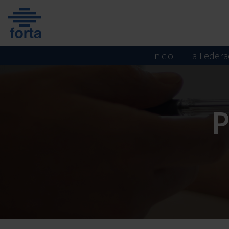
Skip
to
content
Inicio
La Federa
P