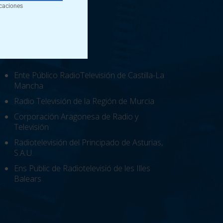
caciones
Ente Público RadioTelevisión de Castilla-La
Mancha
Radio Televisión de la Región de Murcia
Corporación Aragonesa de Radio y
Televisión
Radiotelevisión del Principado de Asturias,
S.A.U.
Ens Public de Radiotelevisió de les Illes
Balears