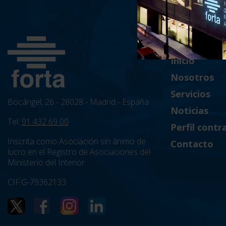
Inicio
Nosotros
Servicios
Bocángel, 26 - 28028 - Madrid - España
Noticias
Tel:
91 432 69 00
Perfil contr
Inscrita como Asociación sin ánimo de
Contacto
lucro en el Registro de Asociaciones del
Ministerio del Interior
CIF:G-79362133