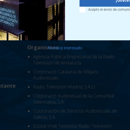
¡Únete
Acepto el envío de comuni
Organismos
No estoy interesado
Agencia Pública Empresarial de la Radio
Televisión de Andalucía
Corporació Catalana de Mitjans
Audiovisuals
atante
Radio Televisión Madrid, S.A.U.
Corporació Audiovisual de la Comunitat
Valenciana, S.A.
Corporación de Servizos Audiovisuais de
Galicia, S.A.
Euskal Irrati Telebista-Radio Televisión