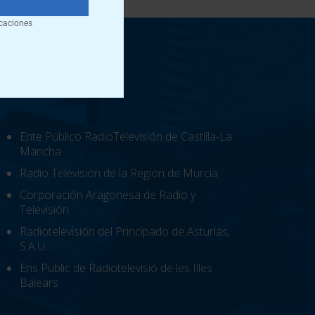
!
caciones
Ente Público RadioTelevisión de Castilla-La
Mancha
Radio Televisión de la Región de Murcia
Corporación Aragonesa de Radio y
Televisión
Radiotelevisión del Principado de Asturias,
S.A.U.
Ens Public de Radiotelevisió de les Illes
Balears