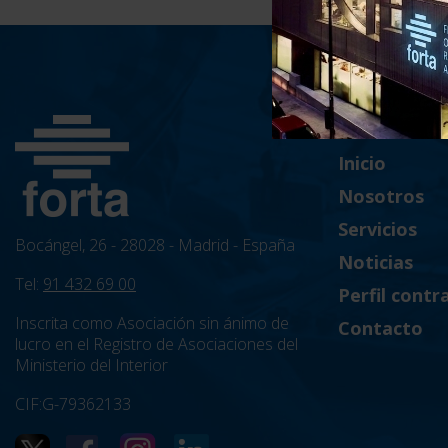
Inicio
Nosotros
Servicios
Bocángel, 26 - 28028 - Madrid - España
Noticias
Tel:
91 432 69 00
Perfil contr
Inscrita como Asociación sin ánimo de
Contacto
lucro en el Registro de Asociaciones del
Ministerio del Interior
CIF:G-79362133