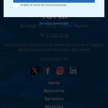
Acepto el envío de comunicaciones
No estoy interesado
Bocángel, 26 - 28028 - Madrid - España
Tel:
91 432 69 00
Inscrita como Asociación sin ánimo de lucro en el Registro
de Asociaciones del Ministerio del Interior
CIF:G-79362133
Inicio
Nosotros
Servicios
Noticias