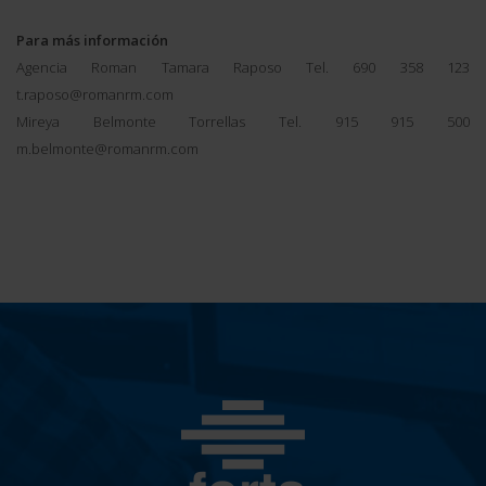
Para más información
Agencia Roman Tamara Raposo Tel. 690 358 123
t.raposo@romanrm.com
Mireya Belmonte Torrellas Tel. 915 915 500
m.belmonte@romanrm.com