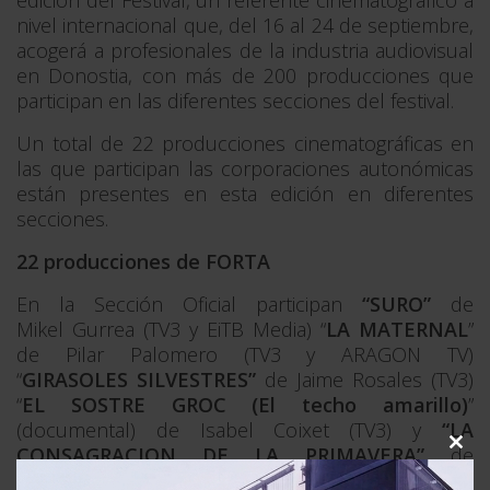
nivel internacional que, del 16 al 24 de septiembre,
acogerá a profesionales de la industria audiovisual
en Donostia, con más de 200 producciones que
participan en las diferentes secciones del festival.
Un total de 22 producciones cinematográficas en
las que participan las corporaciones autonómicas
están presentes en esta edición en diferentes
secciones.
22 producciones de FORTA
En la Sección Oficial participan
“SURO”
de
Mikel Gurrea (TV3 y EiTB Media) “
LA MATERNAL
”
de Pilar Palomero (TV3 y ARAGON TV)
“
GIRASOLES SILVESTRES”
de Jaime Rosales (TV3)
“
EL SOSTRE GROC (El techo amarillo)
”
(documental) de Isabel Coixet (TV3)
y
“LA
CONSAGRACION DE LA PRIMAVERA”
de
Clo
Fernando Franco (CSRTV y EiTB Media).
this