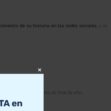
cimiento de su historia en las redes sociales
, y se
Close
this
module
lón de seguidores antes de final de año.
TA en