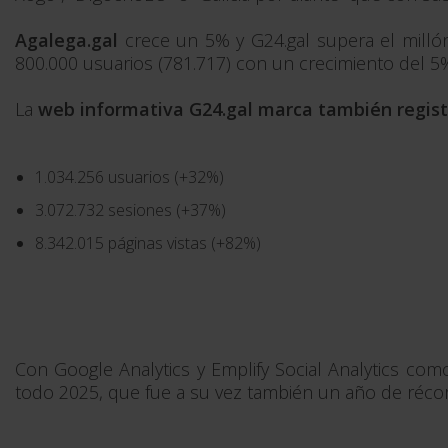
Agalega.gal
crece un 5% y G24.gal supera el millón 
800.000 usuarios (781.717) con un crecimiento del 5
La
web informativa G24.gal marca también registr
1.034.256 usuarios (+32%)
3.072.732 sesiones (+37%)
8.342.015 páginas vistas (+82%)
Con Google Analytics y Emplify Social Analytics co
todo 2025, que fue a su vez también un año de réco