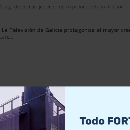
0 seguidores más que en el mismo período del año anterior.
:
La Televisión de Galicia protagoniza el mayor cre
alcanzó:
ríodo y avanza con una progresión para superar el mil
Todo FOR