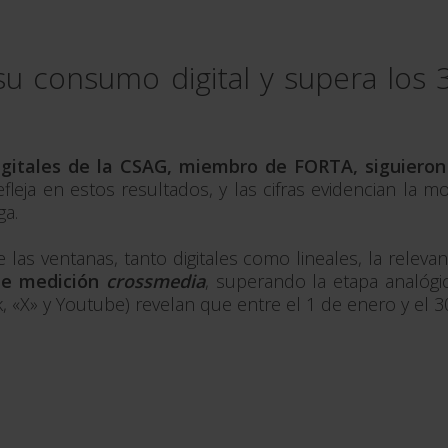
ca su consumo digital y supera lo
igitales de la CSAG, miembro de FORTA, siguiero
efleja en estos resultados, y las cifras evidencian la 
ga.
las ventanas, tanto digitales como lineales, la relevan
de medición
crossmedia
, superando la etapa analógi
, «X» y Youtube) revelan que entre el 1 de enero y el 