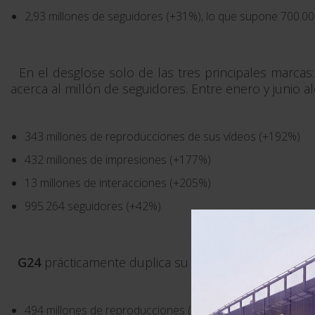
2,93 millones de seguidores (+31%), lo que supone 700.00
En el desglose solo de las tres principales marcas
acerca al millón de seguidores. Entre enero y junio 
343 millones de reproducciones de sus vídeos (+192%)
432 millones de impresiones (+177%)
13 millones de interacciones (+205%)
995.264 seguidores (+42%)
G24
prácticamente duplica su comunidad en este pe
494 millones de reproducciones (+57%)