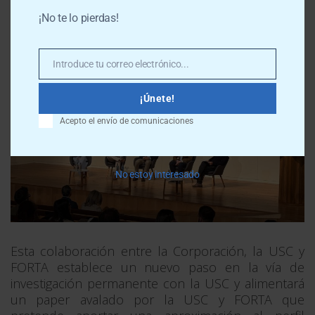
¡No te lo pierdas!
Introduce tu correo electrónico...
Email
¡Únete!
Acepto el envío de comunicaciones
No estoy interesado
Esta colaboración entre la Corporación, la USC y
FORTA establece un nuevo paso en la vía de
investigación permanente con la USC y alimentará
un paper avalado por la USC y FORTA que