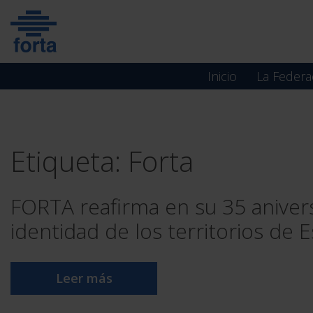
Skip
to
content
Inicio
La Federa
Etiqueta:
Forta
FORTA reafirma en su 35 aniversa
identidad de los territorios de 
Leer más