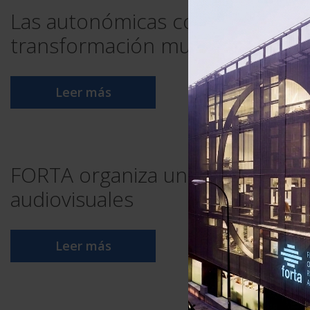
Las autonómicas comparten sus ex
transformación multiplataforma
Leer más
FORTA organiza un curso de ver
audiovisuales
Leer más