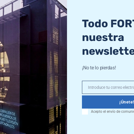
periencias en integración de las 
Todo FOR
nuestra
newslett
¡No te lo pierdas!
ano en San Sebastián sobre el fu
Introduce tu correo electró
Email
¡Únete
Acepto el envío de comuni