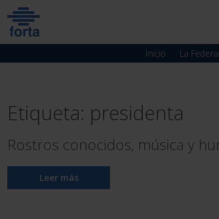
Skip
to
content
Inicio
La Federa
Etiqueta:
presidenta
Rostros conocidos, música y hu
Leer más