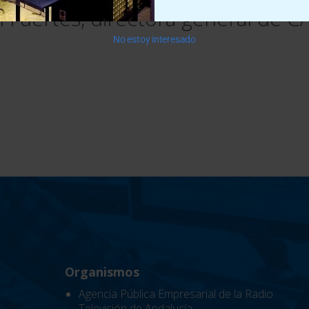
l Fuertes, directora general de 
No estoy interesado
Organismos
Agencia Pública Empresarial de la Radio
Televisión de Andalucía