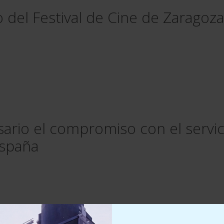
del Festival de Cine de Zaragoza
rio el compromiso con el servicio
España