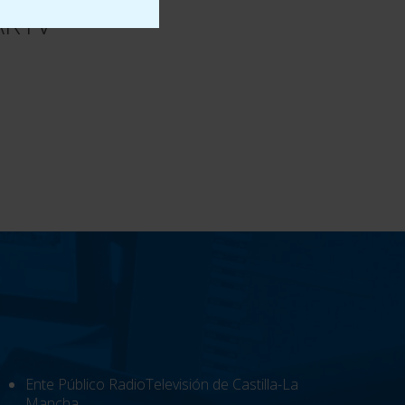
CARTV
Ente Público RadioTelevisión de Castilla-La
Mancha