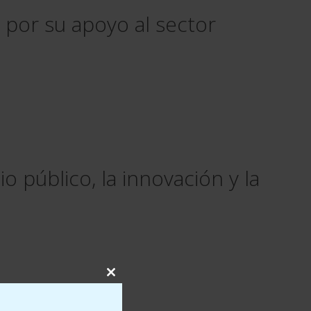
 por su apoyo al sector
 público, la innovación y la
Close
this
module