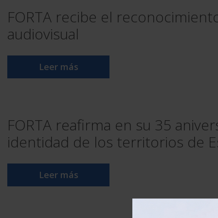
FORTA recibe el reconocimiento 
audiovisual
Leer más
FORTA reafirma en su 35 aniversa
identidad de los territorios de 
Leer más