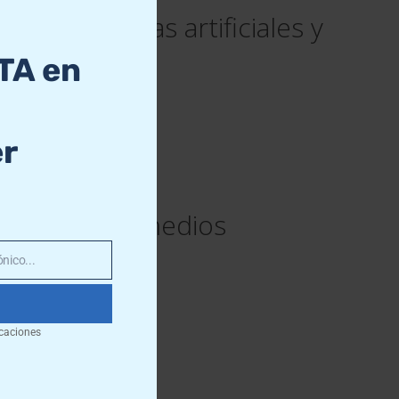
inteligencias artificiales y
TA en
er
turo de los medios
nico...
!
caciones