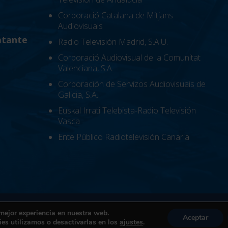
Corporació Catalana de Mitjans
Audiovisuals
atante
Radio Televisión Madrid, S.A.U.
Corporació Audiovisual de la Comunitat
Valenciana, S.A.
Corporación de Servizos Audiovisuais de
Galicia, S.A.
Euskal Irrati Telebista-Radio Televisión
Vasca
Ente Público Radiotelevisión Canaria
|
Política de cookies
|
Términos y condiciones de uso
|
Can
 mejor experiencia en nuestra web.
Aceptar
es utilizamos o desactivarlas en los
ajustes
.