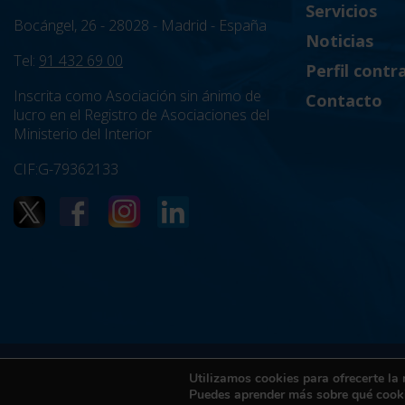
Servicios
Bocángel, 26 - 28028 - Madrid - España
Noticias
Tel:
91 432 69 00
Perfil contr
Inscrita como Asociación sin ánimo de
Contacto
lucro en el Registro de Asociaciones del
Ministerio del Interior
CIF:G-79362133
Política de Privacidad
Utilizamos cookies para ofrecerte la
Puedes aprender más sobre qué cooki