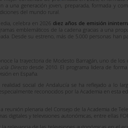
n a una generación joven, preparada, formada y compr
adiciones del mundo rural.
Media, celebra en 2026
diez años de emisión ininter
gramas emblemáticos de la cadena gracias a una prop
eada. Desde su estreno, más de 5.000 personas han pa
onoce la trayectoria de Modesto Barragán, uno de los
cía Directo
desde 2010. El programa lidera de forma 
isión en España.
realidad social de Andalucía se ha reflejado a lo la
s especialmente reconocidos por la Academia en esta edi
reunión plenaria del Consejo de la Academia de Televi
as digitales y televisiones autonómicas, entre ellas FO
 la relevancia de las televisiones autonómicas en el e