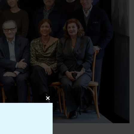
Close
this
module