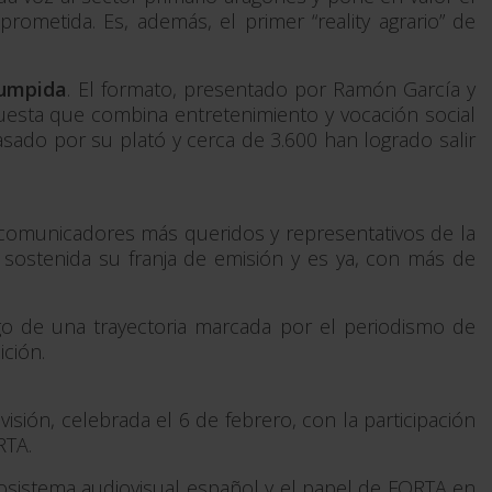
ometida. Es, además, el primer “reality agrario” de
rumpida
. El formato, presentado por Ramón García y
uesta que combina entretenimiento y vocación social
sado por su plató y cerca de 3.600 han logrado salir
 comunicadores más queridos y representativos de la
sostenida su franja de emisión y es ya, con más de
rgo de una trayectoria marcada por el periodismo de
ción.
sión, celebrada el 6 de febrero, con la participación
RTA.
cosistema audiovisual español y el papel de FORTA en