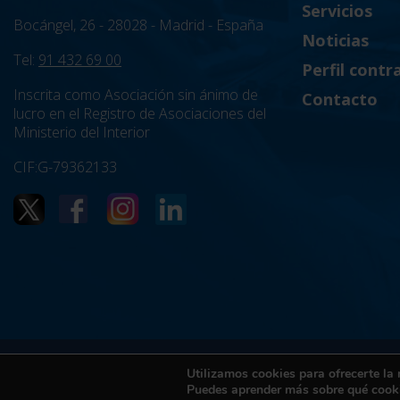
Servicios
Bocángel, 26 - 28028 - Madrid - España
Noticias
Tel:
91 432 69 00
Perfil contr
Inscrita como Asociación sin ánimo de
Contacto
lucro en el Registro de Asociaciones del
Ministerio del Interior
CIF:G-79362133
Política de Privacidad
Utilizamos cookies para ofrecerte la
Puedes aprender más sobre qué cooki