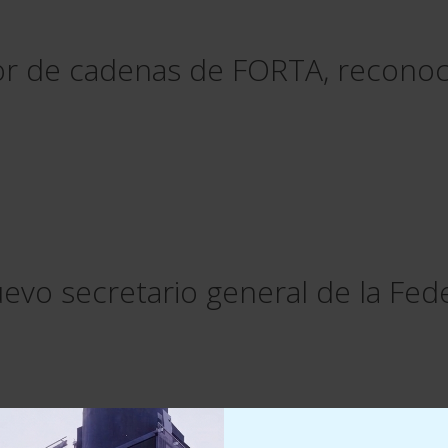
r de cadenas de FORTA, reconocid
evo secretario general de la Fed