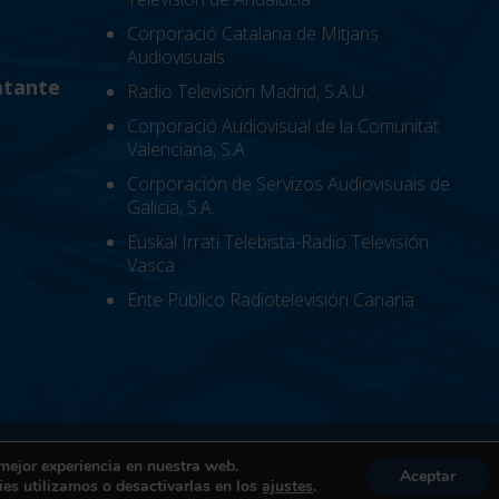
Corporació Catalana de Mitjans
Audiovisuals
atante
Radio Televisión Madrid, S.A.U.
Corporació Audiovisual de la Comunitat
Valenciana, S.A.
Corporación de Servizos Audiovisuais de
Galicia, S.A.
Euskal Irrati Telebista-Radio Televisión
Vasca
Ente Público Radiotelevisión Canaria
|
Política de cookies
|
Términos y condiciones de uso
|
Can
 mejor experiencia en nuestra web.
Aceptar
es utilizamos o desactivarlas en los
ajustes
.