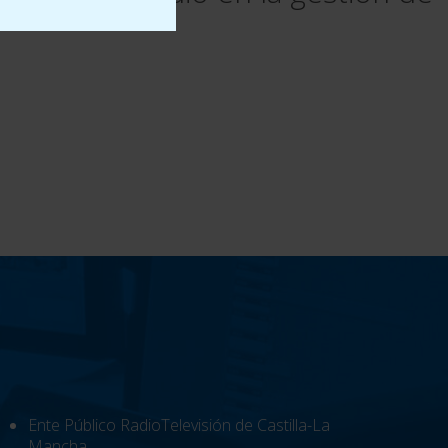
Ente Público RadioTelevisión de Castilla-La
Mancha