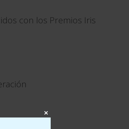
os con los Premios Iris
eración
Close
this
module