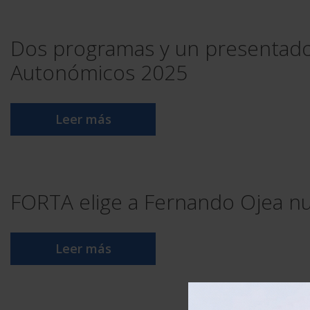
Dos programas y un presentado
Autonómicos 2025
Leer más
FORTA elige a Fernando Ojea nu
Leer más