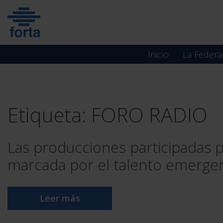
Skip
to
content
Inicio
La Federa
Etiqueta:
FORO RADIO
Las producciones participadas 
marcada por el talento emergent
Leer más