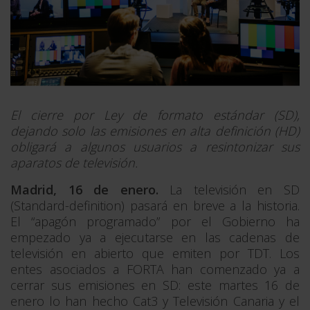
El cierre por Ley de formato estándar (SD),
dejando solo las emisiones en alta definición (HD)
obligará a algunos usuarios a resintonizar sus
aparatos de televisión.
Madrid, 16 de enero.
La televisión en SD
(Standard-definition) pasará en breve a la historia.
El “apagón programado” por el Gobierno ha
empezado ya a ejecutarse en las cadenas de
televisión en abierto que emiten por TDT. Los
entes asociados a FORTA han comenzado ya a
cerrar sus emisiones en SD: este martes 16 de
enero lo han hecho Cat3 y Televisión Canaria y el