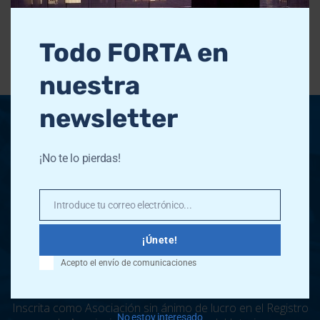
Todo FORTA en
nuestra
newsletter
¡No te lo pierdas!
Introduce tu correo electrónico...
Email
¡Únete!
Bocángel, 26 - 28028 - Madrid - España
Acepto el envío de comunicaciones
Tel:
91 432 69 00
Inscrita como Asociación sin ánimo de lucro en el Registro
No estoy interesado