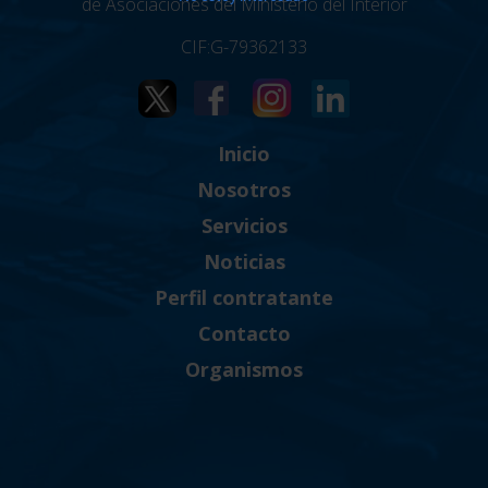
de Asociaciones del Ministerio del Interior
CIF:G-79362133
Inicio
Nosotros
Servicios
Noticias
Perfil contratante
Contacto
Organismos